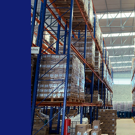
#farmachem
#oleodegirassol
#oleohidratante
#pelessensiveis
#acidosgraxos
#oleodecopaiba
#oleodegirassolfarmachem
#septderm
#sabonetelíquido
#ervadoce
#saboneteervadoce
#limpezadasmaos
#alcool
#alcoolabsolutoprolink
#3AlcoolPolivinilico
#desinfetante
#hospitalar
#alcool70
#Alcalin85