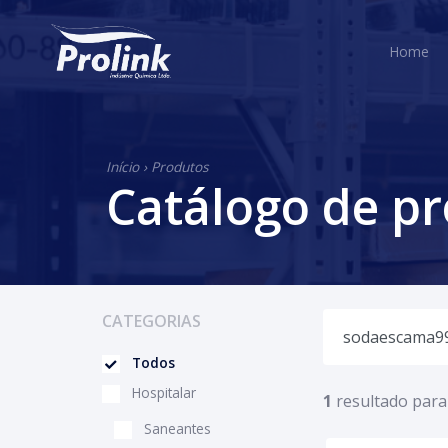
H
Home
Início
›
Produtos
Catálogo de p
CATEGORIAS
Todos
Hospitalar
1
resultado para
Saneantes