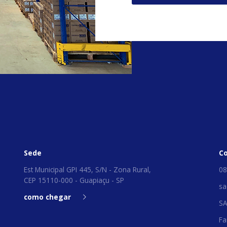
Sede
C
Est Municipal GPI 445, S/N - Zona Rural,
08
CEP 15110-000 - Guapiaçu - SP
sa
como chegar
S
Fa