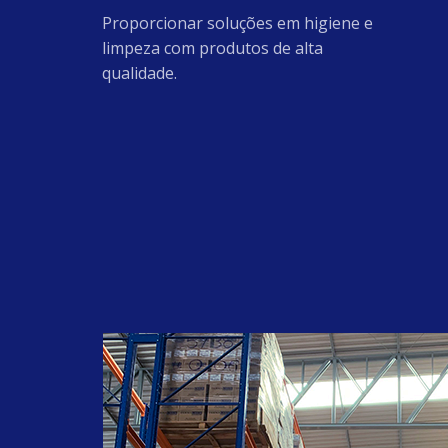
#guapiaçu
Proporcionar soluções em higiene e
#Amida60
limpeza com produtos de alta
#AmidodeMilho
qualidade.
#BaseparaAmaciante
#glicerina
#clorexidina
#higienização
#LaurilEterSulfatodeSodio27
#Lincap4010
#LaurilEterSulfatodeSodio70
#Butilglicol
#SodaEscama99
#MetassilicatodeSodio
#oleoderosamosqueta
#rosamosqueta
#antirressecamento
#ioniccare
#reduçãodeestrias
#cuidese