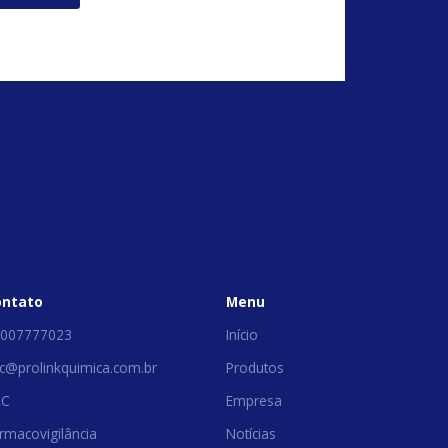
ontato
Menu
007777023
Início
c@prolinkquimica.com.br
Produtos
AC
Empresa
rmacovigilância
Notícias