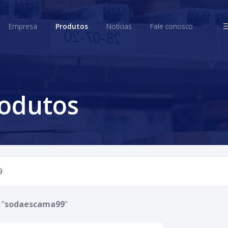
ome
Empresa
Produtos
Notícias
Fale conosco
Empresa
Produtos
Notícias
Fale conosco
rodutos
 "
sodaescama99
"