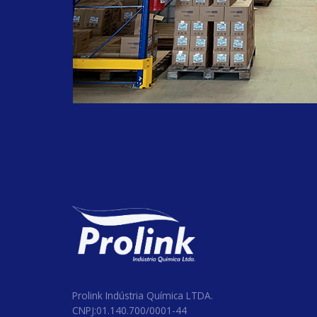
#septproplus
#equipamentos
#lancamento
#produtohospitalar
#cloro
#odontologico
#clorolink
#clorodesinfetante
#hospitalares
#clinicos
#farmaceuticos
#limpezaemgeral
#hospital
#BarrilhaLeve
#Proten90h
#TripolifosfatodeSodio
#alcoolCetoestearilico
Prolink Indústria Química LTDA.
CNPJ:01.140.700/0001-44