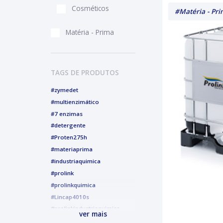
Cosméticos
#Matéria - Pr
Matéria - Prima
TAGS DE PRODUTOS
#zymedet
#multienzimático
#7 enzimas
#detergente
#Proten275h
#materiaprima
#industriaquimica
#prolink
#prolinkquimica
#Lincap4010s
#prolinkindustriaquimica
ver mais
#alcoolgel