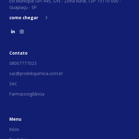
Est Municipal GPI 445, S/N - Zona Rural, CEP 15110-000 -
Guapiaçu - SP
como chegar
Contato
08007777023
sac@prolinkquimica.com.br
SAC
Farmacovigilância
Menu
Início