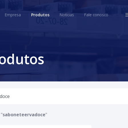
ome
Empresa
Produtos
Notícias
Fale conosco
Empresa
Produtos
Notícias
Fale conosco
rodutos
 "
saboneteervadoce
"