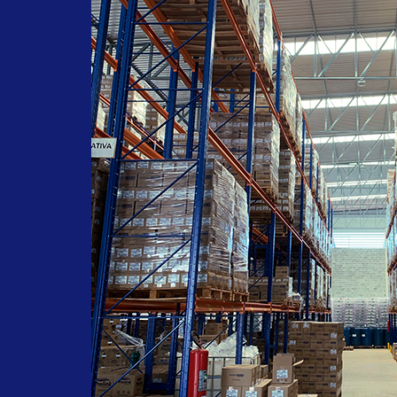
#farmachem
#oleodegirassol
#oleohidratante
#pelessensiveis
#acidosgraxos
#oleodecopaiba
#oleodegirassolfarmachem
#septderm
#sabonetelíquido
#ervadoce
#saboneteervadoce
#limpezadasmaos
#alcool
#alcoolabsolutoprolink
#3AlcoolPolivinilico
#desinfetante
#hospitalar
#alcool70
#Alcalin85