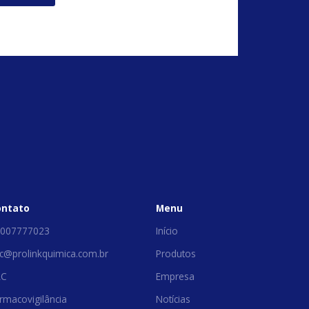
ontato
Menu
007777023
Início
c@prolinkquimica.com.br
Produtos
AC
Empresa
rmacovigilância
Notícias