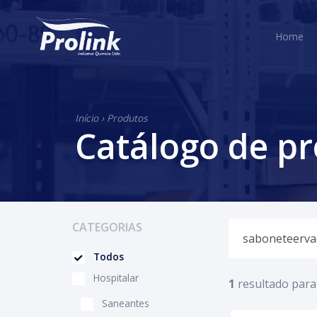
H
Home
Início
›
Produtos
Catálogo de p
CATEGORIAS
Todos
Hospitalar
1
resultado para
Saneantes