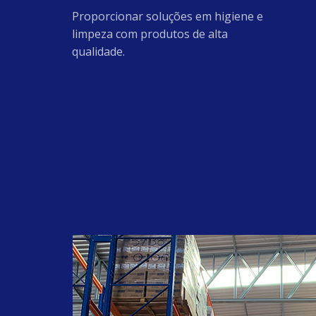
#guapiaçu
Proporcionar soluções em higiene e
#Amida60
limpeza com produtos de alta
#AmidodeMilho
qualidade.
#BaseparaAmaciante
#glicerina
#clorexidina
#higienização
#LaurilEterSulfatodeSodio27
#Lincap4010
#LaurilEterSulfatodeSodio70
#Butilglicol
#SodaEscama99
#MetassilicatodeSodio
#oleoderosamosqueta
#rosamosqueta
#antirressecamento
#ioniccare
#reduçãodeestrias
#cuidese