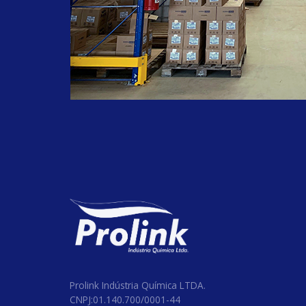
#septproplus
#equipamentos
#lancamento
#produtohospitalar
#cloro
#odontologico
#clorolink
#clorodesinfetante
#hospitalares
#clinicos
#farmaceuticos
#limpezaemgeral
#hospital
#BarrilhaLeve
#Proten90h
#TripolifosfatodeSodio
#alcoolCetoestearilico
Prolink Indústria Química LTDA.
CNPJ:01.140.700/0001-44