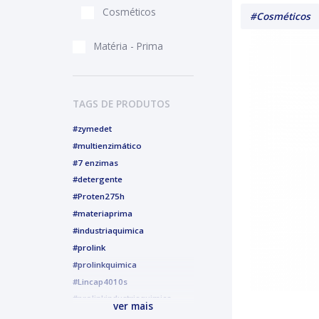
Cosméticos
#Cosméticos
Matéria - Prima
TAGS DE PRODUTOS
#zymedet
#multienzimático
#7 enzimas
#detergente
#Proten275h
#materiaprima
#industriaquimica
#prolink
#prolinkquimica
#Lincap4010s
#prolinkindustriaquimica
ver mais
#alcoolgel