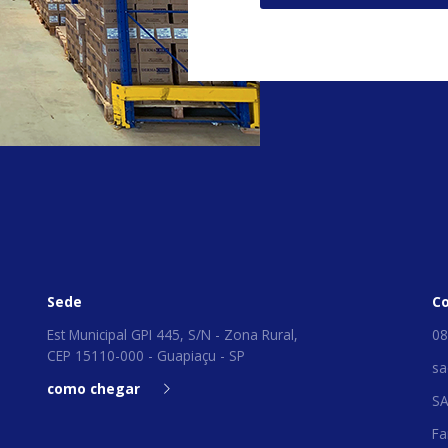
Sede
C
Est Municipal GPI 445, S/N - Zona Rural,
08
CEP 15110-000 - Guapiaçu - SP
sa
como chegar
S
Fa