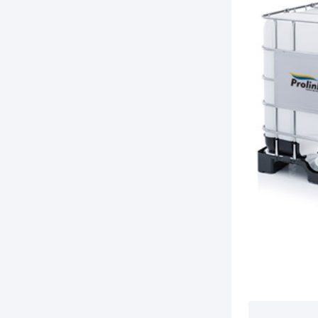
#septproplus
#equipamentos
#lancamento
#produtohospitalar
#cloro
#odontologico
#clorolink
#clorodesinfetante
#hospitalares
#clinicos
#farmaceuticos
#limpezaemgeral
#hospital
#BarrilhaLeve
#Proten90h
#TripolifosfatodeSodio
#alcoolCetoestearilico