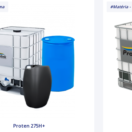
ima
#Matéria -
Proten 275H+