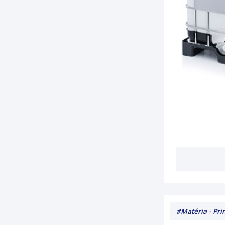
#farmachem
#oleodegirassol
#oleohidratante
#pelessensiveis
#acidosgraxos
#oleodecopaiba
#oleodegirassolfarmachem
#septderm
#sabonetelíquido
#ervadoce
#saboneteervadoce
#limpezadasmaos
#alcool
#alcoolabsolutoprolink
#3AlcoolPolivinilico
#desinfetante
#hospitalar
#alcool70
#Matéria - Pr
#Alcalin85