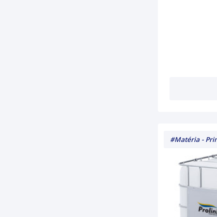
#guapiaçu
#Amida60
#AmidodeMilho
#BaseparaAmaciante
#glicerina
#clorexidina
#higienização
#LaurilEterSulfatodeSodio27
#Lincap4010
#LaurilEterSulfatodeSodio70
#Butilglicol
#SodaEscama99
#Matéria - Pr
#MetassilicatodeSodio
#oleoderosamosqueta
#rosamosqueta
#antirressecamento
#ioniccare
#reduçãodeestrias
#cuidese