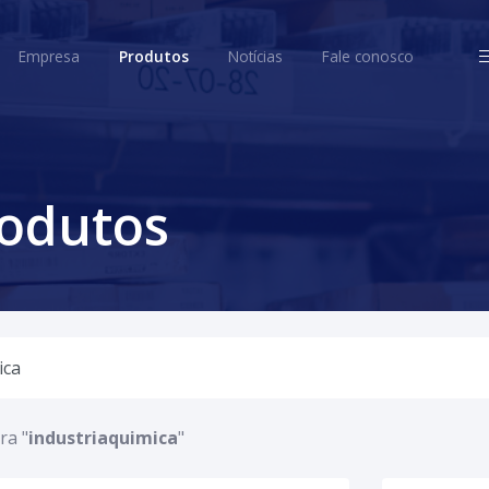
ome
Empresa
Produtos
Notícias
Fale conosco
Empresa
Produtos
Notícias
Fale conosco
rodutos
ra "
industriaquimica
"