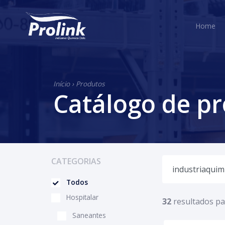
H
Home
Início
›
Produtos
Catálogo de p
CATEGORIAS
Todos
Hospitalar
32
resultados pa
Saneantes