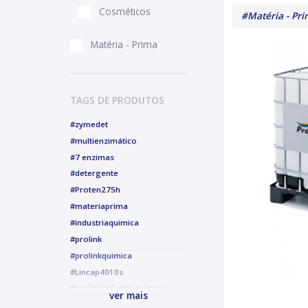
Cosméticos
#Matéria - Pr
Matéria - Prima
TAGS DE PRODUTOS
#zymedet
#multienzimático
#7 enzimas
#detergente
#Proten275h
#materiaprima
#industriaquimica
#prolink
#prolinkquimica
#Lincap4010s
#prolinkindustriaquimica
ver mais
#alcoolgel