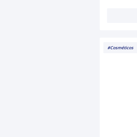
#septprogel
#fabrica
#industria
#soluçãoaquosa
#higienizaçãopreventiva
#açãoantifungica
#Cosméticos
#higienizaçãodiária
#mucosa
#pele
#septhex
#limpeza
#acidoSulfonico90
#acidocloridrico33
#acidoFluridrico70
#AcidoSulfurico98
#septproálcool
#soluçãoantisséptica
#álcoollíquido