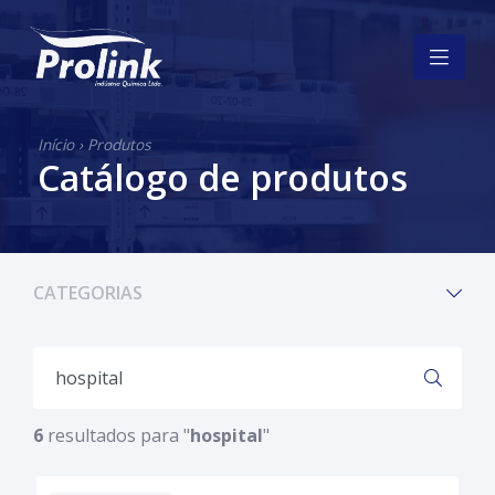
Início
›
Produtos
Catálogo de produtos
CATEGORIAS
6
resultados para "
hospital
"