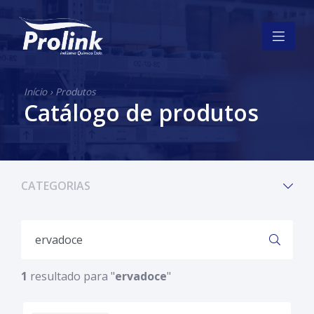
Início
›
Produtos
Catálogo de produtos
CATEGORIAS
1
resultado para "
ervadoce
"