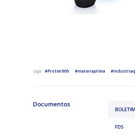
#Proten90h
#materiaprima
#industria
tags
Documentos
BOLETIM
FDS