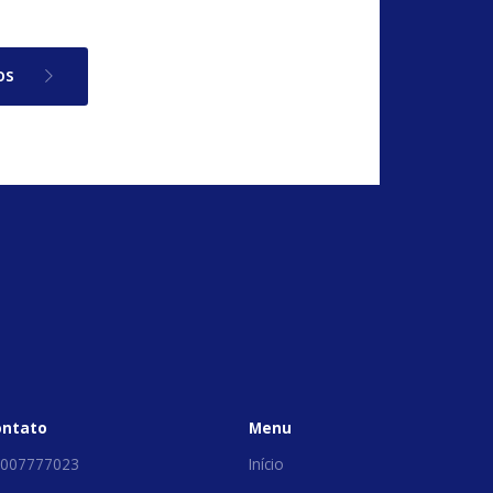
os
ontato
Menu
007777023
Início