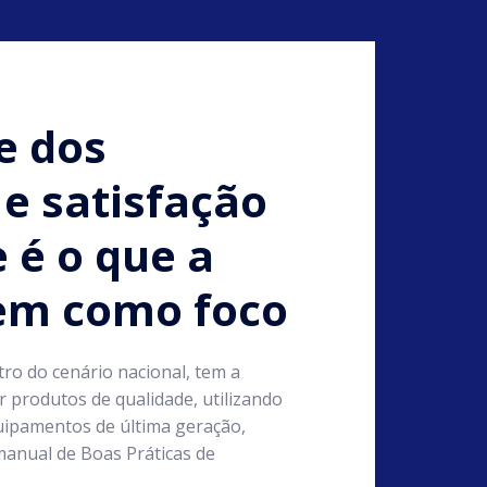
e dos
e satisfação
e é o que a
tem como foco
tro do cenário nacional, tem a
 produtos de qualidade, utilizando
ipamentos de última geração,
anual de Boas Práticas de