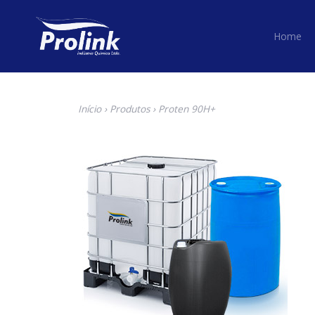
H
Home
Início
›
Produtos
› Proten 90H+