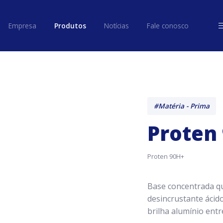
ome
Empresa
Produtos
Notícias
Fale conosco
Empresa
Produtos
Notícias
Fale conosco
#Matéria - Prima
Proten
Proten 90H+
Base concentrada qu
desincrustante ácido
brilha alumínio entr