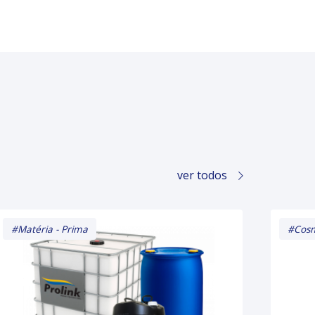
ver todos
#Matéria - Prima
#Cosm