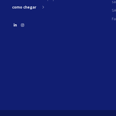
sa
como chegar
S
Fa