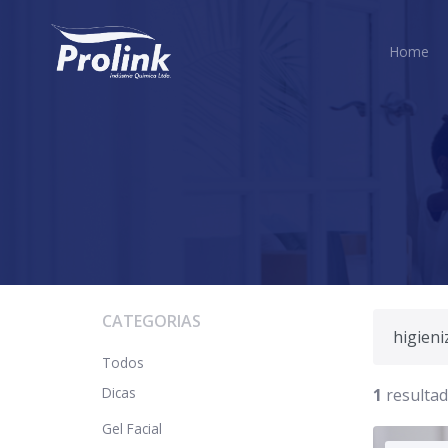
H
Home
CATEGORIAS
Todos
Dicas
1
resultad
Gel Facial