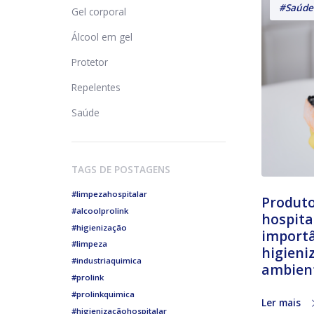
#Saúde
Gel corporal
Álcool em gel
Protetor
Repelentes
Saúde
TAGS DE POSTAGENS
#limpezahospitalar
Produto
#alcoolprolink
hospita
#higienização
importâ
#limpeza
higieni
#industriaquimica
ambient
#prolink
#prolinkquimica
Ler mais
#higienizaçãohospitalar