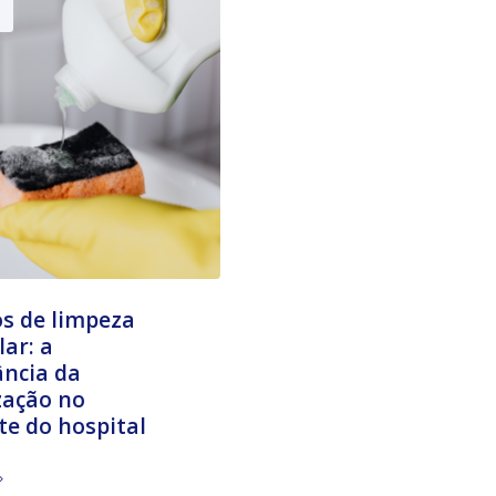
s de limpeza
lar: a
ncia da
zação no
e do hospital