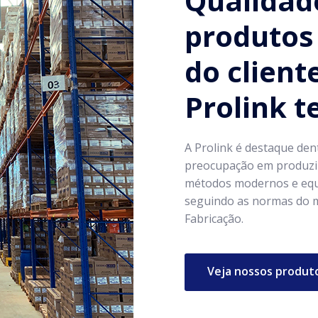
Qualidad
produtos 
do client
Prolink 
A Prolink é destaque den
preocupação em produzir
métodos modernos e equ
seguindo as normas do m
Fabricação.
Veja nossos produt