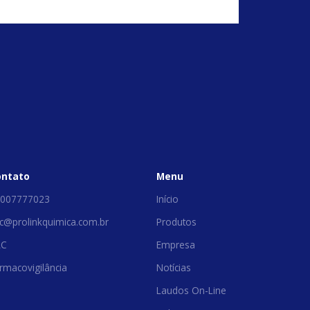
ontato
Menu
007777023
Início
c@prolinkquimica.com.br
Produtos
AC
Empresa
rmacovigilância
Notícias
Laudos On-Line