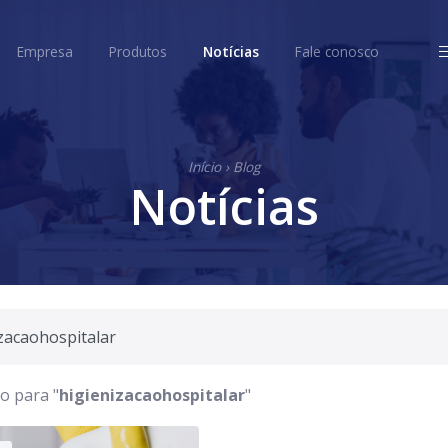
ome
Empresa
Produtos
Notícias
Fale conosco
Empresa
Produtos
Notícias
Fale conosco
Início
›
Blog
Notícias
o para "
higienizacaohospitalar
"