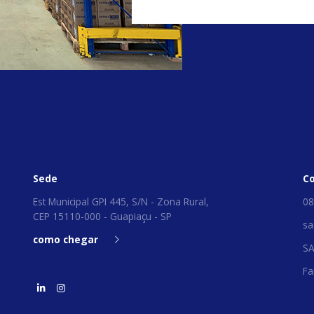
Sede
C
Est Municipal GPI 445, S/N - Zona Rural,
08
CEP 15110-000 - Guapiaçu - SP
sa
como chegar
S
Fa