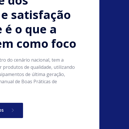
e dos
e satisfação
e é o que a
tem como foco
tro do cenário nacional, tem a
 produtos de qualidade, utilizando
ipamentos de última geração,
anual de Boas Práticas de
os