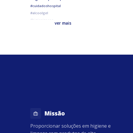
#cuidadoshospital
#alcoolgel
#higienizacao
ver mais
#cuidadosdiarios
#covid
#alcool70
#septprogel70
#prolinkindustriaquimica
Missão
Proporcionar soluções em higiene e